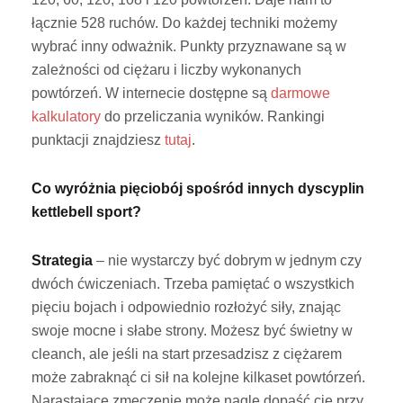
łącznie 528 ruchów. Do każdej techniki możemy
wybrać inny odważnik. Punkty przyznawane są w
zależności od ciężaru i liczby wykonanych
powtórzeń. W internecie dostępne są
darmowe
kalkulatory
do przeliczania wyników. Rankingi
punktacji znajdziesz
tutaj
.
Co wyróżnia pięciobój spośród innych dyscyplin
kettlebell sport?
Strategia
– nie wystarczy być dobrym w jednym czy
dwóch ćwiczeniach. Trzeba pamiętać o wszystkich
pięciu bojach i odpowiednio rozłożyć siły, znając
swoje mocne i słabe strony. Możesz być świetny w
cleanch, ale jeśli na start przesadzisz z ciężarem
może zabraknąć ci sił na kolejne kilkaset powtórzeń.
Narastające zmęczenie może nagle dopaść cię przy