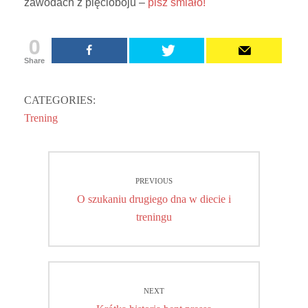
zawodach z pięcioboju –
pisz śmiało!
0
Share
CATEGORIES:
Trening
Nawigacja
PREVIOUS
wpisu
Previous
O szukaniu drugiego dna w diecie i
post:
treningu
NEXT