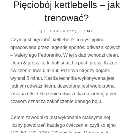
Pięciobój kettlebells – jak
trenować?
POSTED
BY
15 CZERWCA 2023
EMIL
ON
Czym jest pięciobój kettlebell? To dyscyplina
opracowana przez legendę sportów odważnikowych
– Valery’ego Fedorenko. W jej skład wchodzi clean,
clean & press, jerk, half snatch i push press. Każde
ćwiczenie trwa 6 minut. Przerwa między bojami
wynosi 5 minut. Każda technika wykonywana jest
jednym odważnikiem, dozwolona jest wielokrotna
zmiana ręki. Odłożenie odważnika na ziemię przed
czasem oznacza zakończenie danego boju.
Celem zawodnika jest wykonanie maksymalnej
liczby powtórzeń każdego ćwiczenia, czyli kolejno
120, 60, 120, 108 i 120 powtórzeń. Daje nam to