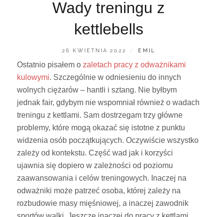
Wady treningu z
kettlebells
POSTED
BY
26 KWIETNIA 2022
EMIL
ON
Ostatnio pisałem o
zaletach pracy z odważnikami
kulowymi
. Szczególnie w odniesieniu do innych
wolnych ciężarów – hantli i sztang. Nie byłbym
jednak fair, gdybym nie wspomniał również o wadach
treningu z kettlami. Sam dostrzegam trzy główne
problemy, które mogą okazać się istotne z punktu
widzenia osób początkujących. Oczywiście wszystko
zależy od kontekstu. Część wad jak i korzyści
ujawnia się dopiero w zależności od poziomu
zaawansowania i celów treningowych. Inaczej na
odważniki może patrzeć osoba, której zależy na
rozbudowie masy mięśniowej, a inaczej zawodnik
sportów walki. Jeszcze inaczej do pracy z kettlami