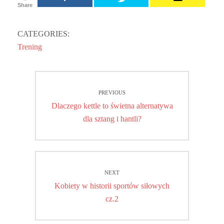
Share
CATEGORIES:
Trening
Nawigacja
PREVIOUS
wpisu
Previous
Dlaczego kettle to świetna alternatywa
post:
dla sztang i hantli?
NEXT
Next
Kobiety w historii sportów siłowych
post:
cz.2