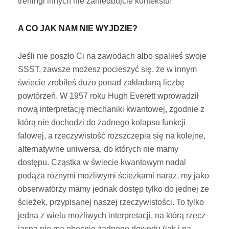
treningi innych nie zaniedbujcie kontekstu!
A CO JAK NAM NIE WYJDZIE?
Jeśli nie poszło Ci na zawodach albo spaliłeś swoje
SSST, zawsze możesz pocieszyć się, że w innym
świecie zrobiłeś dużo ponad zakładaną liczbę
powtórzeń. W 1957 roku Hugh Everett wprowadził
nową interpretację mechaniki kwantowej, zgodnie z
którą nie dochodzi do żadnego kolapsu funkcji
falowej, a rzeczywistość rozszczepia się na kolejne,
alternatywne uniwersa, do których nie mamy
dostępu. Cząstka w świecie kwantowym nadal
podąża różnymi możliwymi ścieżkami naraz, my jako
obserwatorzy mamy jednak dostęp tylko do jednej ze
ścieżek, przypisanej naszej rzeczywistości. To tylko
jedna z wielu możliwych interpretacji, na którą rzecz
jasna nie ma obecnie żadnego dowodu (jak i na