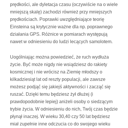
prędkości, ale dyletacja czasu (oczywiście na o wiele
mniejszą skalę) zachodzi również przy mniejszych
prędkościach. Poprawki uwzględniające teorię
Einsteina są krytycznie ważne dla np. poprawnego
działania GPS. Różnice w pomiarach występują
nawet w odniesieniu do ludzi lecących samolotem.
Uogólniając można powiedzieć, że ruch wydłuża
życie. Być może nigdy nie wsiądziesz do rakiety
kosmicznej i nie wrócisz na Ziemię młodszy o
kilkadziesiąt lat od reszty populacji, ale zawsze
możesz podjąć się jakiejś aktywności i zacząć się
ruszać. Dzięki temu będziesz żył dłużej (i
prawdopodobnie lepiej) aniżeli osoby o siedzącym
trybie życia. W odniesieniu do nich, Twój czas będzie
płynął inaczej. W wieku 30,40 czy 50 lat będziesz
miał zupełnie inne odczucia co do swojego wieku