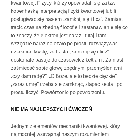
kwantowej. Fizycy, którzy opowiadali się za tzw.
kopenhaską interpretacją fizyki kwantowej lubili
posługiwać się hasłem „zamknij się i licz”. Zamiast
tracić czas na zbędną filozofię i zastanawianie się co
to znaczy, że elektron jest naraz i tutaj i tam i
wszędzie naraz należało po prostu rozwiązywać
działania.
Myślę, że hasło „zamknij się i licz”
doskonale pasuje do czasówek z kettlami. Zamiast
zaśmiecać sobie głowę zbędnymi przemyśleniami
„czy dam radę?”, „O Boże, ale to będzie ciężkie”,
„zaraz umrę” trzeba się zamknąć, złapać kettla i po
prostu liczyć. Powtórzenie po powtórzeniu.
NIE MA NAJLEPSZYCH ĆWICZEŃ
Jednym z elementów mechaniki kwantowej, który
najmocniej wstrząsnął naszym rozumieniem