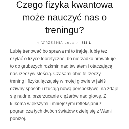
Czego fizyka kwantowa
może nauczyć nas o
treningu?
POSTED
BY
3 WRZEŚNIA 2024
EMIL
ON
Lubię trenować bo sprawa mi to frajdę, lubię też
czytać o fizyce teoretycznej bo nierzadko prowokuje
to do grubszych rozkmin nad światem i otaczającą
nas rzeczywistością. Czasami obie te rzeczy –
trening i fizyka łączą się w mojej głowie w jakiś
dziwny sposób i rzucają nową perspektywę, na zdaje
się nudne, przerzucanie ciężarów nad głowę. Z
kilkoma większymi i mniejszymi refleksjami z
pogranicza tych dwóch światów dzielę się z Wami
poniżej.