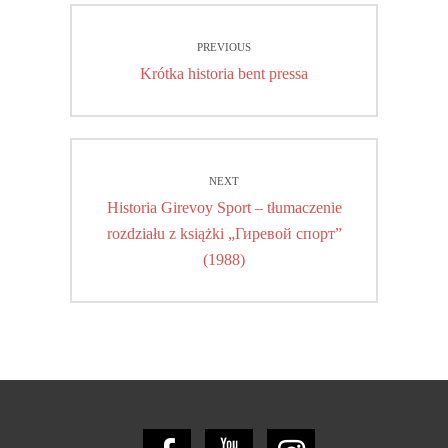
Nawigacja
PREVIOUS
wpisu
Previous
Krótka historia bent pressa
post:
NEXT
Next
Historia Girevoy Sport – tłumaczenie
post:
rozdziału z książki „Гиревой спорт”
(1988)